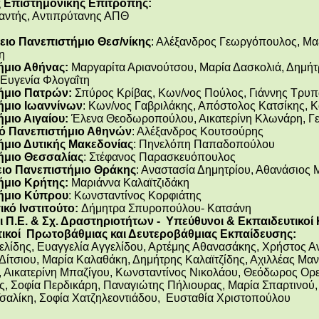
 Επιστημονικής Επιτροπής:
αντής, Αντιπρύτανης ΑΠΘ
ειο Πανεπιστήμιο Θεσ/νίκης
: Αλέξανδρος Γεωργόπουλος, Μα
η
ήμιο Αθήνας:
Μαργαρίτα Αριανούτσου, Μαρία Δασκολιά, Δημήτ
 Ευγενία Φλογαΐτη
ήμιο Πατρών:
Σπύρος Κρίβας, Κων/νος Πούλος, Γιάννης Τρ
ήμιο Ιωαννίνων
: Κων/νος Γαβριλάκης, Απόστολος Κατσίκης, Κ
μιο Αιγαίου:
Έλενα Θεοδωροπούλου, Αικατερίνη Κλωνάρη, Γε
ό Πανεπιστήμιο Αθηνών
: Αλέξανδρος Κουτσούρης
μιο Δυτικής Μακεδονίας
: Πηνελόπη Παπαδοπούλου
ήμιο Θεσσαλίας
: Στέφανος Παρασκευόπουλος
ειο Πανεπιστήμιο Θράκης
: Αναστασία Δημητρίου, Αθανάσιος 
ήμιο Κρήτης:
Μαριάννα Καλαϊτζιδάκη
ήμιο Κύπρου
: Κωνσταντίνος Κορφιάτης
κό Ινστιτούτο:
Δήμητρα Σπυροπούλου- Κατσάνη
 Π.Ε. & Σχ. Δραστηριοτήτων - Υπεύθυνοι & Εκπαιδευτικοί Κ
ικοί Πρωτοβάθμιας και Δευτεροβάθμιας Εκπαίδευσης:
ελίδης, Ευαγγελία Αγγελίδου, Αρτέμης Αθανασάκης, Χρήστος 
Δίτσιου, Μαρία Καλαθάκη, Δημήτρης Καλαϊτζίδης, Αχιλλέας Μα
 Αικατερίνη Μπαζίγου, Κωνσταντίνος Νικολάου, Θεόδωρος Ορε
, Σοφία Περδικάρη, Παναγιώτης Πήλιουρας, Μαρία Σπαρτινού, Κ
Τσαλίκη, Σοφία Χατζηλεοντιάδου, Ευσταθία Χριστοπούλου