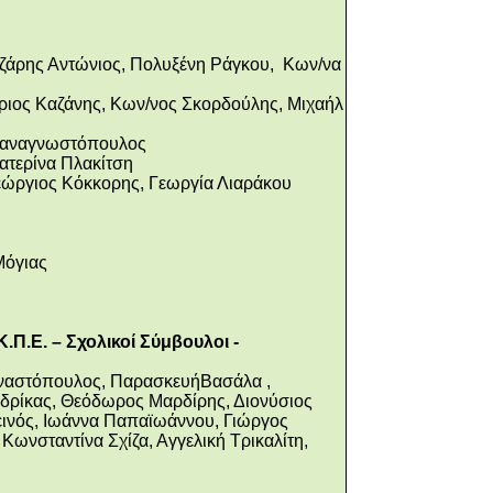
ζάρης Αντώνιος, Πολυξένη Ράγκου, Kων/να
ριος Καζάνης, Κων/νος Σκορδούλης, Μιχαήλ
υπαναγνωστόπουλος
ατερίνα Πλακίτση
ώργιος Κόκκορης, Γεωργία Λιαράκου
Mόγιας
.Π.Ε. – Σχολικοί Σύμβουλοι -
Αναστόπουλος, ΠαρασκευήΒασάλα ,
νδρίκας, Θεόδωρος Μαρδίρης, Διονύσιος
ινός, Ιωάννα Παπαϊωάννου, Γιώργος
ωνσταντίνα Σχίζα, Αγγελική Τρικαλίτη,