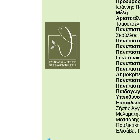
Πρόεδρος
Ιωάννης Π
Μέλη
:
Αριστοτέλ
Ταμουτσέλ
Πανεπιστ
Σκούλλος,
Πανεπιστ
Πανεπιστ
Πανεπιστή
Γεωπονικ
Πανεπιστή
Πανεπιστ
Δημοκρίτ
Πανεπιστ
Πανεπιστ
Παιδαγωγι
Υπεύθυνοι
Εκπαιδευτ
Ζήσης Αγγ
Μαλαματή 
Μεσσάρης,
Παυλικάκης
Ελισάβετ 